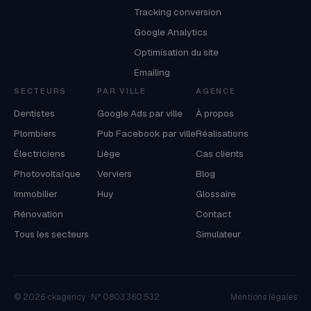
Tracking conversion
Google Analytics
Optimisation du site
Emailing
SECTEURS
PAR VILLE
AGENCE
Dentistes
Google Ads par ville
À propos
Plombiers
Pub Facebook par ville
Réalisations
Électriciens
Liège
Cas clients
Photovoltaïque
Verviers
Blog
Immobilier
Huy
Glossaire
Rénovation
Contact
Tous les secteurs
Simulateur
© 2026 ckagency · N° 0803.360.532
Mentions légales