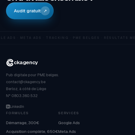
Audit gratuit
↗
E ADS · META ADS · TRACKING · PME BELGES · RÉSULTATS M
ckagency
Pub digitale pour PME belges.
contact@ckagency.be
Berloz, à côté de Liège
N° 0803.360.532
LinkedIn
FORMULES
SERVICES
Démarrage, 300€
Google Ads
Acquisition complète, 650€
Meta Ads