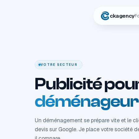
ckagency
F
VOTRE SECTEUR
Publicité pou
déménageur
Un déménagement se prépare vite et le cli
devis sur Google. Je place votre société d
il compare.