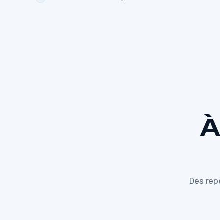
À
Des repè