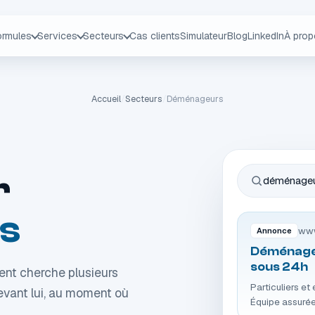
ormules
Services
Secteurs
Cas clients
Simulateur
Blog
LinkedIn
À pro
Accueil
/
Secteurs
/
Déménageurs
r
déménageur
s
www
Annonce
Déménageu
sous 24h
ent cherche plusieurs
Particuliers e
evant lui, au moment où
Équipe assurée,