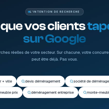
L'INTENTION DE RECHERCHE
 que vos clients
tap
sur Google
ches réelles de votre secteur. Sur chacune, votre concurre
peut être déjà. Pas vous.
+ ville
devis déménagement
société de déménage
meuble prix
déménagement entreprise
monte-meuble