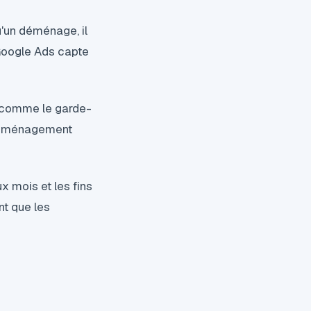
'un déménage, il
 Google Ads capte
s comme le garde-
 déménagement
 mois et les fins
nt que les