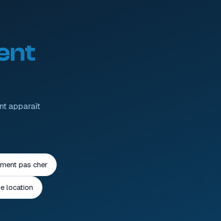
ent
nt apparaît
ment pas cher
 location