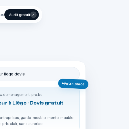
pos
Audit gratuit
↗
 liège devis
Votre place
.demenagement-pro.be
r à Liège · Devis gratuit
t entreprises, garde-meuble, monte-meuble.
 prix clair, sans surprise.