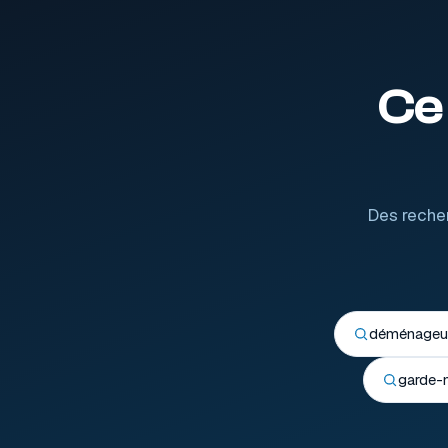
Ce
Des recher
déménageur 
garde-