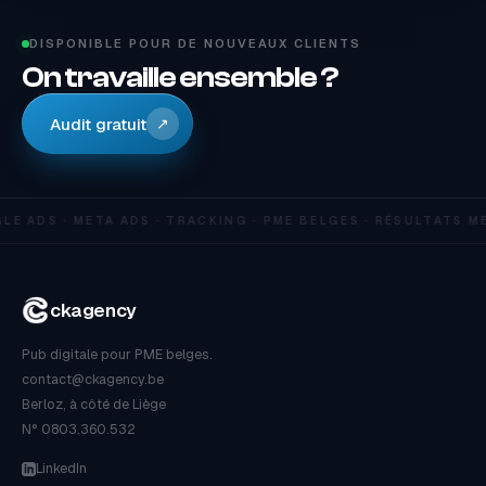
DISPONIBLE POUR DE NOUVEAUX CLIENTS
On travaille ensemble ?
Audit gratuit
↗
E ADS · META ADS · TRACKING · PME BELGES · RÉSULTATS M
ckagency
Pub digitale pour PME belges.
contact@ckagency.be
Berloz, à côté de Liège
N° 0803.360.532
LinkedIn