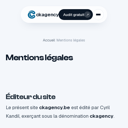
ckagency
Audit gratuit
↗
Accueil
/
Mentions légales
Mentions légales
Éditeur du site
Le présent site
ckagency.be
est édité par Cyril
Kandil, exerçant sous la dénomination
ckagency
.