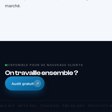
marché.
DISPONIBLE POUR DE NOUVEAUX CLIENTS
On travaille ensemble ?
Audit gratuit
↗
LE ADS · META ADS · TRACKING · PME BELGES · RÉSULTATS 