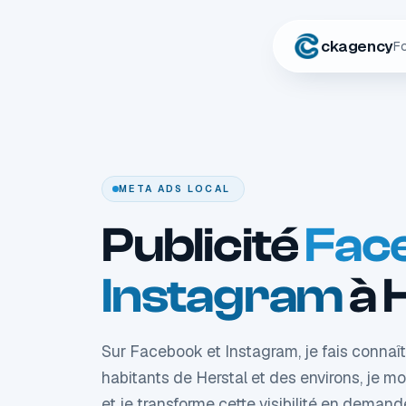
ckagency
F
META ADS LOCAL
Publicité
Fac
Instagram
à 
Sur Facebook et Instagram, je fais connaît
habitants de Herstal et des environs, je mo
et je transforme cette visibilité en deman