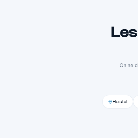
Les
On ne d
Herstal