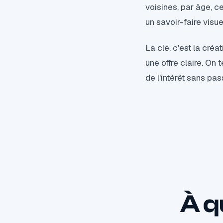
voisines, par âge, c
un savoir-faire visu
La clé, c'est la créa
une offre claire. On
de l'intérêt sans pass
À q