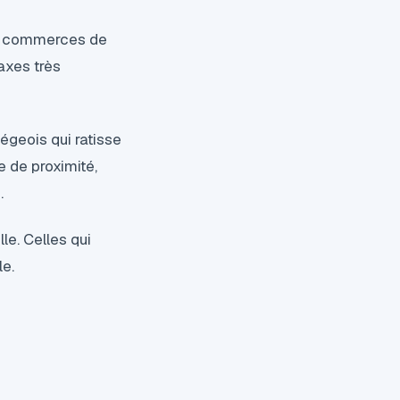
 de commerces de
axes très
iégeois qui ratisse
e de proximité,
.
le. Celles qui
le.