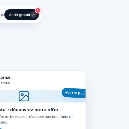
1
pos
Audit gratuit
↗
eprise
Herstal
Votre pub
tal : découvrez notre offre
ffre de bienvenue, réservée aux habitants de
rons.