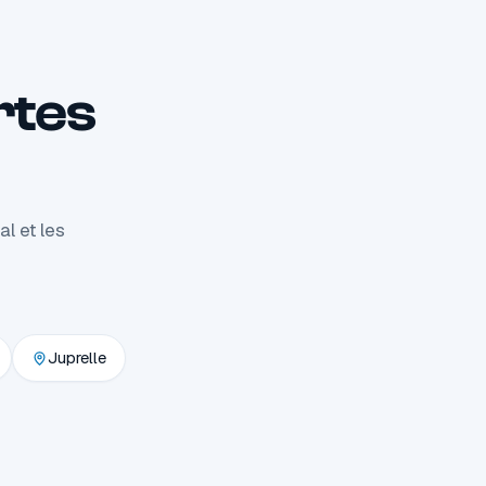
rtes
l et les
Juprelle