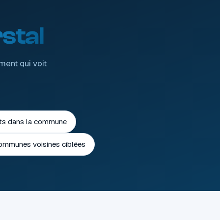
stal
ment qui voit
nts dans la commune
mmunes voisines ciblées