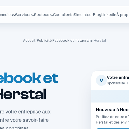
ormules
Services
Secteurs
Cas clients
Simulateur
Blog
LinkedIn
À pro
Accueil
/
Publicité Facebook et Instagram
/
Herstal
ebook et
Votre entr
V
Sponsorisé · 
Herstal
Nouveau à Hers
re votre entreprise aux
Profitez de notre o
ntre votre savoir-faire
Herstal et des envi
des concrètes.