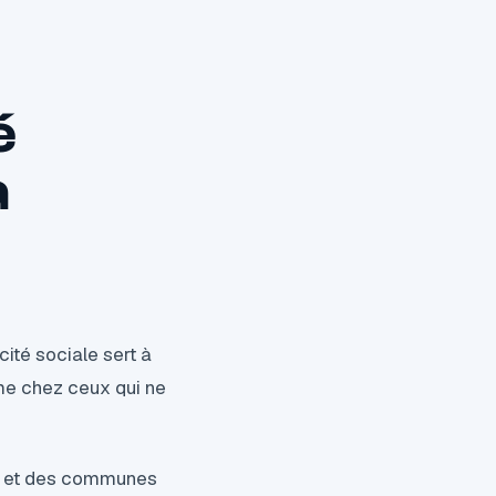
é
à
ité sociale sert à
ême chez ceux qui ne
tal et des communes