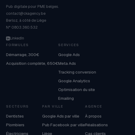
Pub digitale pour PME belges.
contact@ckagency.be
Berloz, à côté de Liège
N° 0803.360.532
LinkedIn
FORMULES
SERVICES
Démarrage, 300€
Google Ads
Acquisition complète, 650€
Meta Ads
Tracking conversion
Google Analytics
Optimisation du site
Emailing
SECTEURS
PAR VILLE
AGENCE
Dentistes
Google Ads par ville
À propos
Plombiers
Pub Facebook par ville
Réalisations
Électriciens
Liège
Cas clients