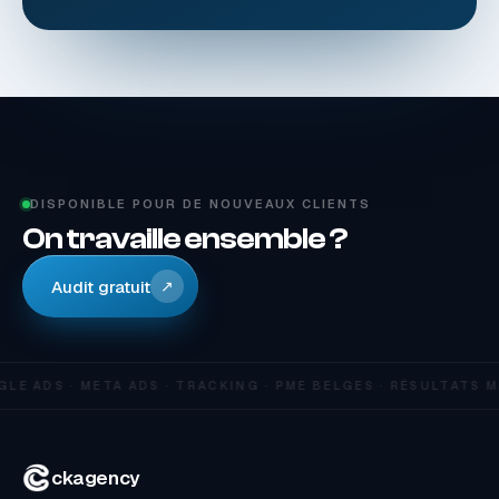
DISPONIBLE POUR DE NOUVEAUX CLIENTS
On travaille ensemble ?
Audit gratuit
↗
LE ADS · META ADS · TRACKING · PME BELGES · RÉSULTATS 
ckagency