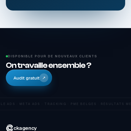
DISPONIBLE POUR DE NOUVEAUX CLIENTS
On travaille ensemble ?
Audit gratuit
↗
E ADS · META ADS · TRACKING · PME BELGES · RÉSULTATS M
ckagency