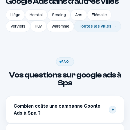
Google Ads dans d'autres villes
Liège
Herstal
Seraing
Ans
Flémalle
Verviers
Huy
Waremme
Toutes les villes →
FAQ
Vos questions sur google ads à
Spa
Combien coûte une campagne Google
+
Ads à Spa ?