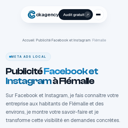
1
ckagency
Audit gratuit
↗
Accueil
/
Publicité Facebook et Instagram
/
Flémalle
META ADS LOCAL
Publicité
Facebook et
Instagram
à Flémalle
Sur Facebook et Instagram, je fais connaître votre
entreprise aux habitants de Flémalle et des
environs, je montre votre savoir-faire et je
transforme cette visibilité en demandes concrètes.