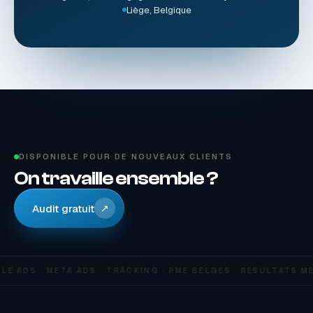
Liège, Belgique
DISPONIBLE POUR DE NOUVEAUX CLIENTS
On travaille ensemble ?
Audit gratuit
↗
E ADS · META ADS · TRACKING · PME BELGES · RÉSULTATS M