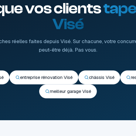
que vos clients
tape
Visé
hes réelles faites depuis Visé. Sur chacune, votre concurr
peut-être déjà. Pas vous.
sé
entreprise rénovation Visé
châssis Visé
re
meilleur garage Visé