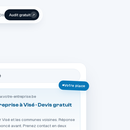
pos
Audit gratuit
↗
é
Votre place
.votre-entreprise.be
eprise à Visé · Devis gratuit
ur Visé et les communes voisines. Réponse
nnoncé avant. Prenez contact en deux