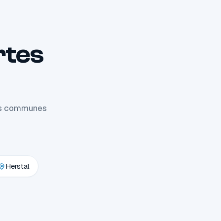
rtes
les communes
Herstal