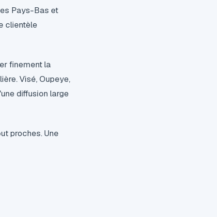
 les Pays-Bas et
e clientèle
ler finement la
ière. Visé, Oupeye,
une diffusion large
out proches. Une