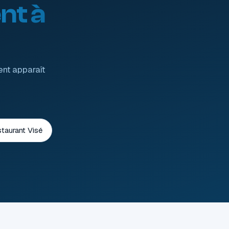
nt à
ent apparaît
staurant Visé