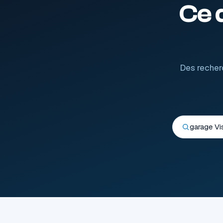
Ce 
Des recherc
garage Vi