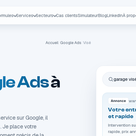
ormules
Services
Secteurs
Cas clients
Simulateur
Blog
LinkedIn
À pro
Accueil
/
Google Ads
/
Visé
le Ads
à
garage vis
www
Annonce
Votre entr
et rapide
rvice sur Google, il
Intervention s
. Je place votre
rapide, prix a
moment précis de la