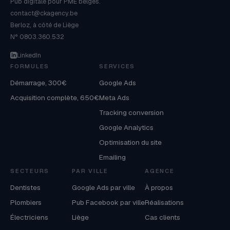
Pub digitale pour PME belges.
contact@ckagency.be
Berloz, à côté de Liège
N° 0803.360.532
LinkedIn
FORMULES
SERVICES
Démarrage, 300€
Google Ads
Acquisition complète, 650€
Meta Ads
Tracking conversion
Google Analytics
Optimisation du site
Emailing
SECTEURS
PAR VILLE
AGENCE
Dentistes
Google Ads par ville
À propos
Plombiers
Pub Facebook par ville
Réalisations
Électriciens
Liège
Cas clients