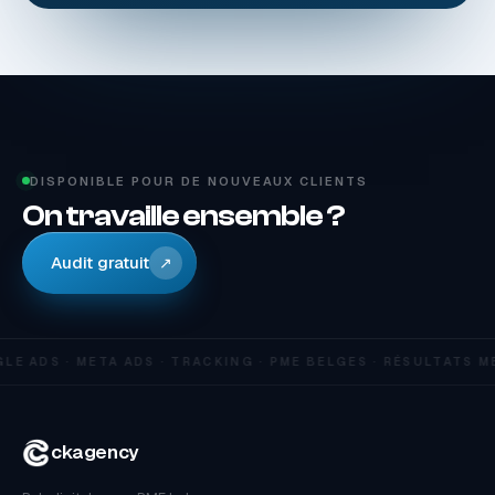
DISPONIBLE POUR DE NOUVEAUX CLIENTS
On travaille ensemble ?
Audit gratuit
↗
E ADS · META ADS · TRACKING · PME BELGES · RÉSULTATS M
ckagency