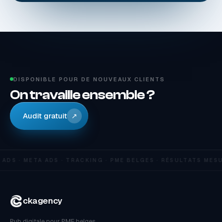
DISPONIBLE POUR DE NOUVEAUX CLIENTS
On travaille ensemble ?
Audit gratuit
↗
DS · META ADS · TRACKING · PME BELGES · RÉSULTATS MESU
ckagency
Pub digitale pour PME belges.