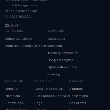
contact@ckagency.be
Berloz, à côté de Liège
N° 0803.360.532
LinkedIn
FORMULES
SERVICES
Démarrage, 300€
Google Ads
Acquisition complète, 650€
Meta Ads
Tracking conversion
Google Analytics
Optimisation du site
Emailing
SECTEURS
PAR VILLE
AGENCE
Dentistes
Google Ads par ville
À propos
Plombiers
Pub Facebook par ville
Réalisations
Électriciens
Liège
Cas clients