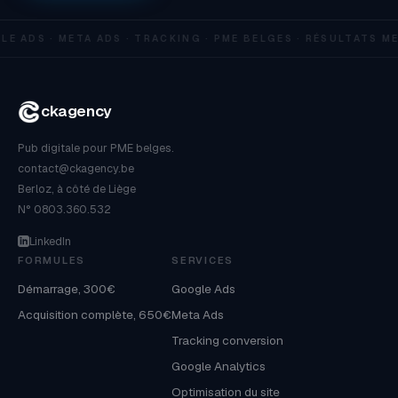
 ADS · META ADS · TRACKING · PME BELGES · RÉSULTATS ME
ckagency
Pub digitale pour PME belges.
contact@ckagency.be
Berloz, à côté de Liège
N° 0803.360.532
LinkedIn
FORMULES
SERVICES
Démarrage, 300€
Google Ads
Acquisition complète, 650€
Meta Ads
Tracking conversion
Google Analytics
Optimisation du site