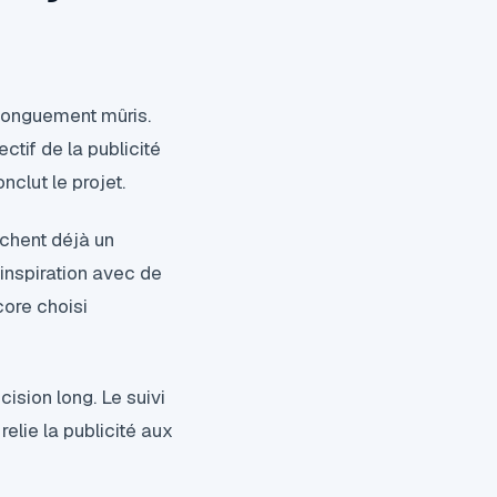
longuement mûris.
ctif de la publicité
nclut le projet.
chent déjà un
l'inspiration avec de
core choisi
cision long. Le suivi
lie la publicité aux