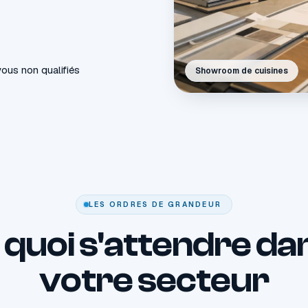
ous non qualifiés
Showroom de cuisines
LES ORDRES DE GRANDEUR
 quoi s'attendre da
votre secteur