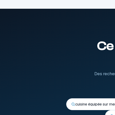
Ce
Des recher
cuisine équipée sur me