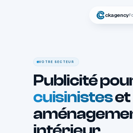
ckagency
F
VOTRE SECTEUR
Publicité pou
cuisinistes
et
aménageme
intérieur