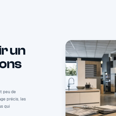
r un
ons
et peu de
age précis, les
s qui