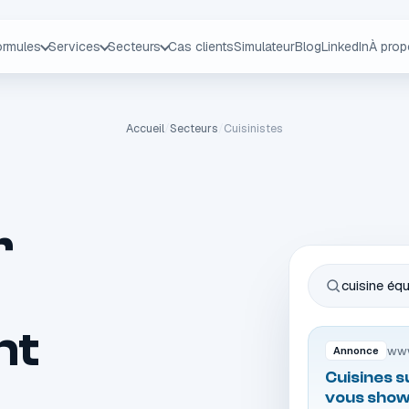
ormules
Services
Secteurs
Cas clients
Simulateur
Blog
LinkedIn
À pro
Accueil
/
Secteurs
/
Cuisinistes
r
cuisine éq
nt
www
Annonce
Cuisines s
vous sho