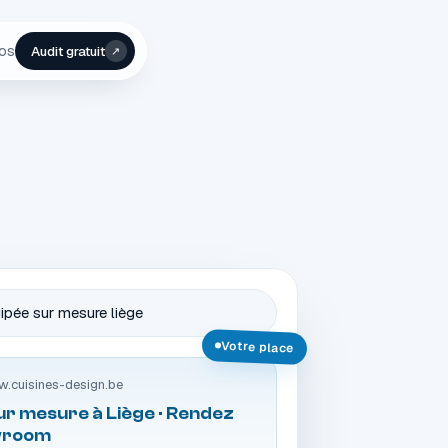
pos
Audit gratuit
↗
uipée sur mesure liège
Votre place
.cuisines-design.be
ur mesure à Liège · Rendez
wroom