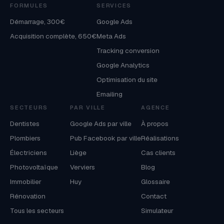
FORMULES
SERVICES
Démarrage, 300€
Google Ads
Acquisition complète, 650€
Meta Ads
Tracking conversion
Google Analytics
Optimisation du site
Emailing
SECTEURS
PAR VILLE
AGENCE
Dentistes
Google Ads par ville
À propos
Plombiers
Pub Facebook par ville
Réalisations
Électriciens
Liège
Cas clients
Photovoltaïque
Verviers
Blog
Immobilier
Huy
Glossaire
Rénovation
Contact
Tous les secteurs
Simulateur