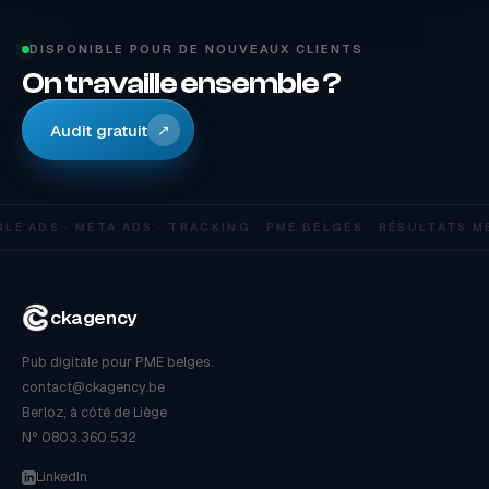
DISPONIBLE POUR DE NOUVEAUX CLIENTS
On travaille ensemble ?
Audit gratuit
↗
E ADS · META ADS · TRACKING · PME BELGES · RÉSULTATS M
ckagency
Pub digitale pour PME belges.
contact@ckagency.be
Berloz, à côté de Liège
N° 0803.360.532
LinkedIn