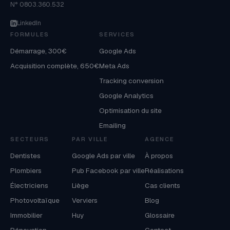
N° 0803.360.532
LinkedIn
FORMULES
SERVICES
Démarrage, 300€
Google Ads
Acquisition complète, 650€
Meta Ads
Tracking conversion
Google Analytics
Optimisation du site
Emailing
SECTEURS
PAR VILLE
AGENCE
Dentistes
Google Ads par ville
À propos
Plombiers
Pub Facebook par ville
Réalisations
Électriciens
Liège
Cas clients
Photovoltaïque
Verviers
Blog
Immobilier
Huy
Glossaire
Rénovation
Contact