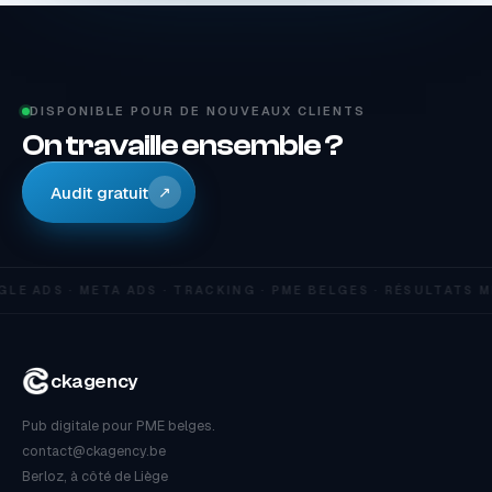
DISPONIBLE POUR DE NOUVEAUX CLIENTS
On travaille ensemble ?
Audit gratuit
↗
LE ADS · META ADS · TRACKING · PME BELGES · RÉSULTATS 
ckagency
Pub digitale pour PME belges.
contact@ckagency.be
Berloz, à côté de Liège